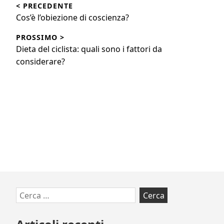
< PRECEDENTE
articoli
Articolo
Cos’è l’obiezione di coscienza?
precedente:
PROSSIMO >
Articolo
Dieta del ciclista: quali sono i fattori da
successivo:
considerare?
Vai
Ricerca
al
per:
footer