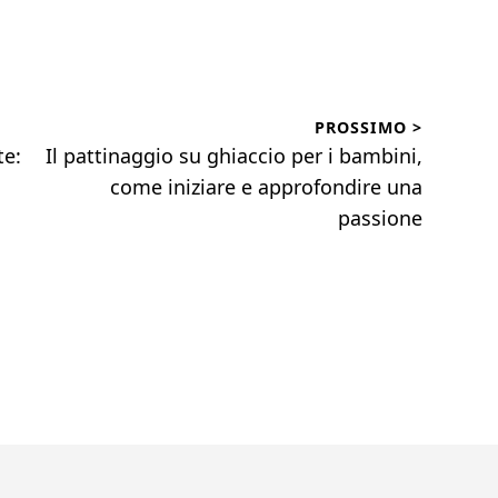
PROSSIMO >
Articolo
te:
Il pattinaggio su ghiaccio per i bambini,
successivo:
come iniziare e approfondire una
passione