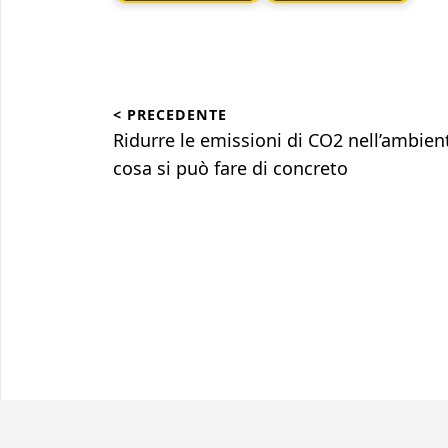
Navigazione
< PRECEDENTE
articoli
Articolo
Ridurre le emissioni di CO2 nell’ambien
precedente:
cosa si può fare di concreto