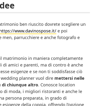
idee
atrimonio ben riuscito dovrete scegliere un
https://www.davinospose.it/
e poi
te men, parrucchiere e anche fotografo e
re il matrimonio in maniera completamente
li di amici e parenti, ma di contro è anche
esse esigenze e se non ti soddisfasse ciò
a wedding planner vuol dire
mettersi nelle
 di chiunque altro
. Conosce location
 di moda, i migliori ristoranti e anche le
a persona preparata, in grado di
 esigenze della coppia, offrendo l’opzione