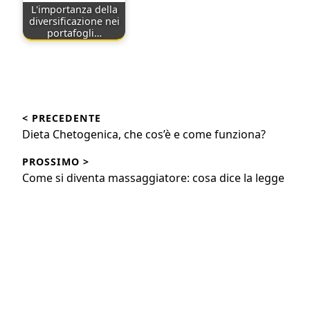
L'importanza della
diversificazione nei
portafogli…
Navigazione
< PRECEDENTE
articoli
Articolo
Dieta Chetogenica, che cos’è e come funziona?
precedente:
PROSSIMO >
Articolo
Come si diventa massaggiatore: cosa dice la legge
successivo: