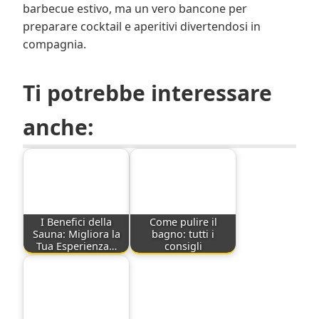
barbecue estivo, ma un vero bancone per
preparare cocktail e aperitivi divertendosi in
compagnia.
Ti potrebbe interessare
anche:
I Benefici della
Come pulire il
Sauna: Migliora la
bagno: tutti i
Tua Esperienza…
consigli