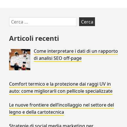
Vai
Ricerca
al
per:
footer
Articoli recenti
Come interpretare i dati di un rapporto
di analisi SEO off-page
Comfort termico e la protezione dai raggi UV in
auto: come migliorarli con pellicole specializzate
Le nuove frontiere dell’incollaggio nel settore del
legno e della cartotecnica
Strategie di social media marketing per